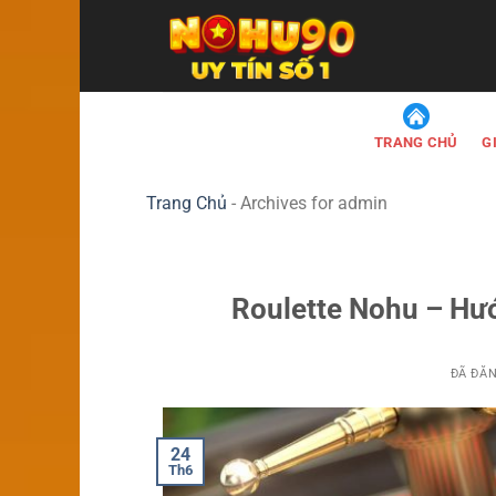
Chuyển
đến
nội
dung
TRANG CHỦ
G
Trang Chủ
-
Archives for admin
Roulette Nohu – Hư
ĐÃ ĐĂ
24
Th6