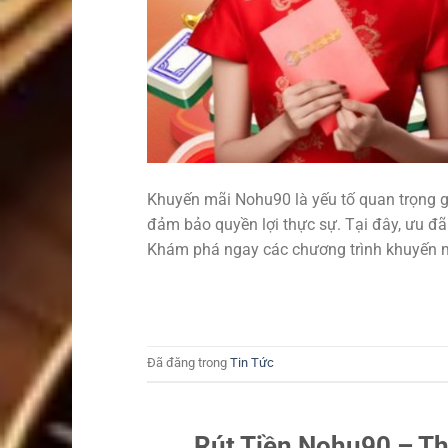
Khuyến mãi Nohu90 là yếu tố quan trọng g
đảm bảo quyền lợi thực sự. Tại đây, ưu đãi
Khám phá ngay các chương trình khuyến mã
Đã đăng trong
Tin Tức
Rút Tiền Nohu90 – T