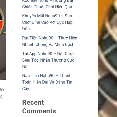
Roulette Nohu – Hướng Dẫn
Chiến Thuật Chơi Hiệu Quả
Khuyến Mãi Nohu90 – Sân
Chơi Đỉnh Cao Với Cực Hấp
Dẫn
Rút Tiền Nohu90 – Thực Hiện
Nhanh Chóng Và Minh Bạch
Tải App Nohu90 – Đặt Cược
Siêu Tốc, Nhận Thưởng Cực
Đã
Nạp Tiền Nohu90 – Thanh
Toán Hiện Đại Và Đáng Tin
Cậy
đến
ng
Recent
Comments