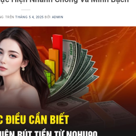
NG TRÊN
THÁNG 5 4, 2025
BỞI
ADMIN