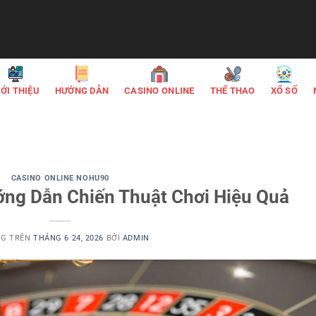
IỚI THIỆU
HƯỚNG DẪN
CASINO ONLINE
THỂ THAO
XỔ SỐ
CASINO ONLINE NOHU90
ớng Dẫn Chiến Thuật Chơi Hiệu Quả
NG TRÊN
THÁNG 6 24, 2026
BỞI
ADMIN