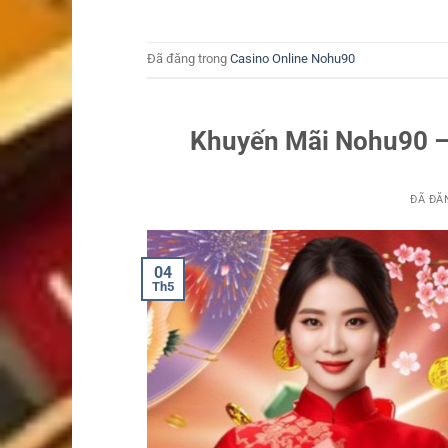
Đã đăng trong
Casino Online Nohu90
Khuyến Mãi Nohu90 –
ĐÃ ĐĂ
04
Th5