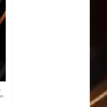
ợ
oàn