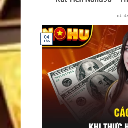
ĐÃ ĐĂ
04
Th5