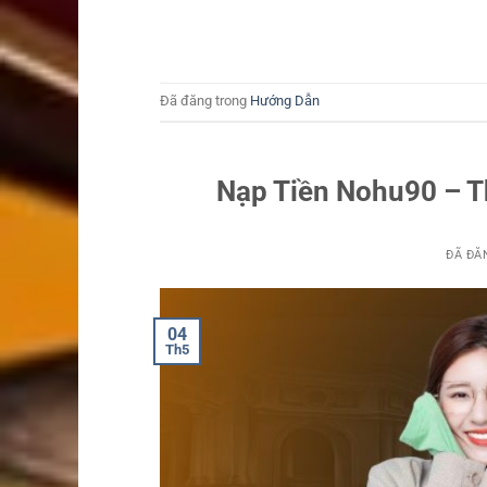
Đã đăng trong
Hướng Dẫn
Nạp Tiền Nohu90 – T
ĐÃ ĐĂ
04
Th5