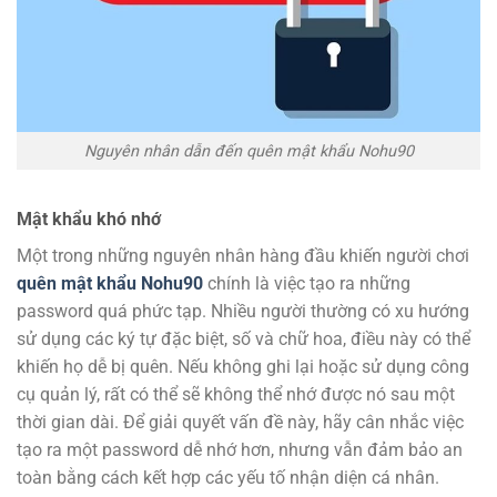
Nguyên nhân dẫn đến quên mật khẩu Nohu90
Mật khẩu khó nhớ
Một trong những nguyên nhân hàng đầu khiến người chơi
quên mật khẩu Nohu90
chính là việc tạo ra những
password quá phức tạp. Nhiều người thường có xu hướng
sử dụng các ký tự đặc biệt, số và chữ hoa, điều này có thể
khiến họ dễ bị quên. Nếu không ghi lại hoặc sử dụng công
cụ quản lý, rất có thể sẽ không thể nhớ được nó sau một
thời gian dài. Để giải quyết vấn đề này, hãy cân nhắc việc
tạo ra một password dễ nhớ hơn, nhưng vẫn đảm bảo an
toàn bằng cách kết hợp các yếu tố nhận diện cá nhân.