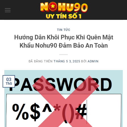
Chuyển
đến
nội
dung
TIN TỨC
Hướng Dẫn Khôi Phục Khi Quên Mật
Khẩu Nohu90 Đảm Bảo An Toàn
ĐÃ ĐĂNG TRÊN
THÁNG 5 3, 2025
BỞI
ADMIN
03
Th5