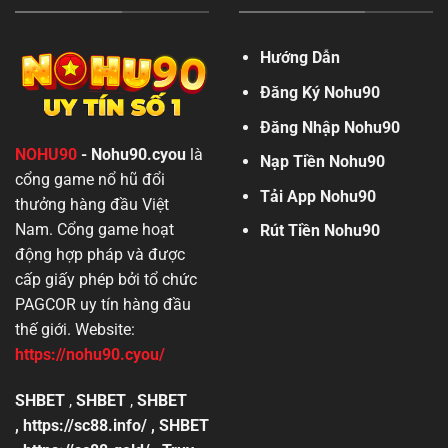
Hướng Dẫn
Đăng Ký Nohu90
Đăng Nhập Nohu90
NOHU90
- Nohu90.cyou
là
Nạp Tiền Nohu90
cổng game nổ hũ đổi
Tải App Nohu90
thưởng hàng đầu Việt
Nam. Cổng game hoạt
Rút Tiền Nohu90
động hợp pháp và được
cấp giấy phép bởi tổ chức
PAGCOR uy tín hàng đầu
thế giới. Website:
https://nohu90.cyou/
SHBET
,
SHBET
,
SHBET
,
https://sc88.info/
,
SHBET